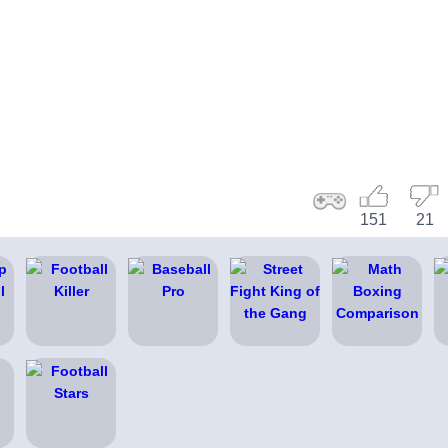
151
21