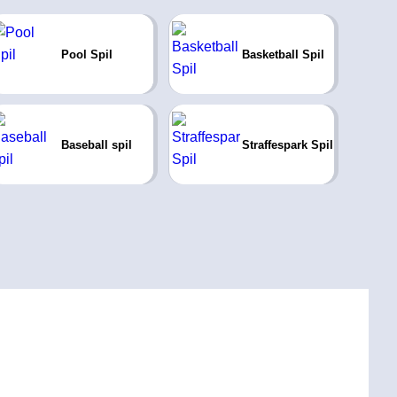
Pool Spil
Basketball Spil
Baseball spil
Straffespark Spil