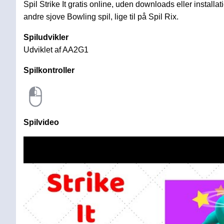
Spil Strike It gratis online, uden downloads eller installa
andre sjove Bowling spil, lige til på Spil Rix.
Spiludvikler
Udviklet af AA2G1
Spilkontroller
Spilvideo