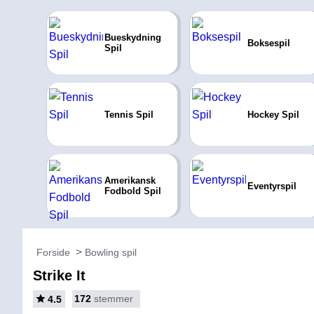
Bueskydning
Boksespil
Spil
Tennis Spil
Hockey Spil
Amerikansk
Eventyrspil
Fodbold Spil
Forside
Bowling spil
Strike It
172
stemmer
4.5