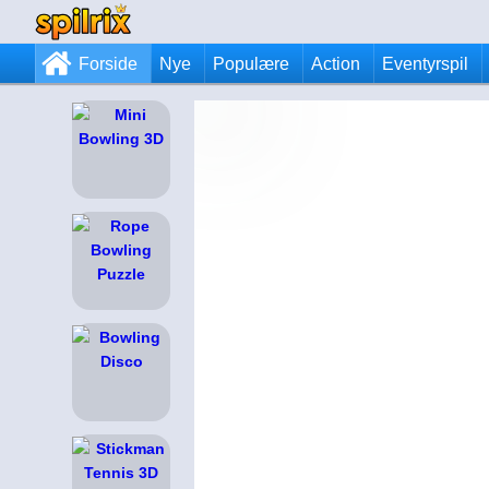
Forside
Nye
Populære
Action
Eventyrspil