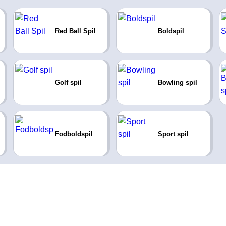
Red Ball Spil
Boldspil
Golf spil
Bowling spil
Fodboldspil
Sport spil