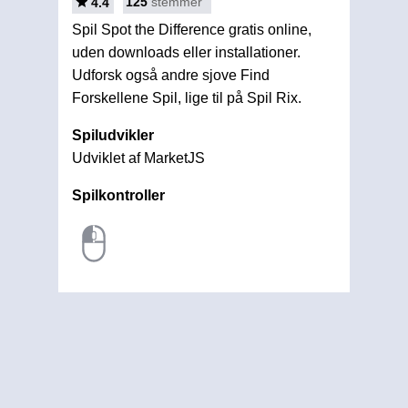
125
stemmer
4.4
Spil Spot the Difference gratis online,
uden downloads eller installationer.
Udforsk også andre sjove Find
Forskellene Spil, lige til på Spil Rix.
Spiludvikler
Udviklet af MarketJS
Spilkontroller