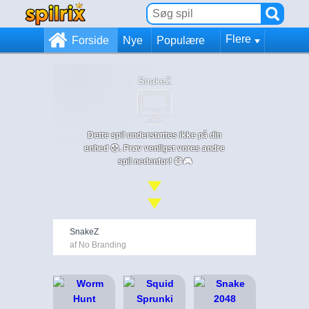
Flere
Forside
Nye
Populære
SnakeZ
Dette spil understøttes ikke på din
enhed 😞. Prøv venligst vores andre
spil nedenfor! 😄🎮
SnakeZ
af No Branding