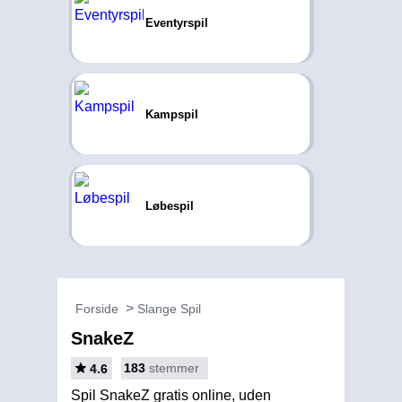
Eventyrspil
Kampspil
Løbespil
Forside
Slange Spil
SnakeZ
183
stemmer
4.6
Spil SnakeZ gratis online, uden