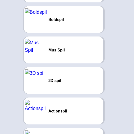
Boldspil
Mus Spil
3D spil
Actionspil