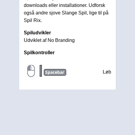
downloads eller installationer. Udforsk
også andre sjove Slange Spil, lige til på
Spil Rix.
Spiludvikler
Udviklet af No Branding
Spilkontroller
|
Spacebar
Løb