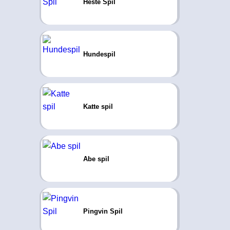
Heste Spil
Hundespil
Katte spil
Abe spil
Pingvin Spil