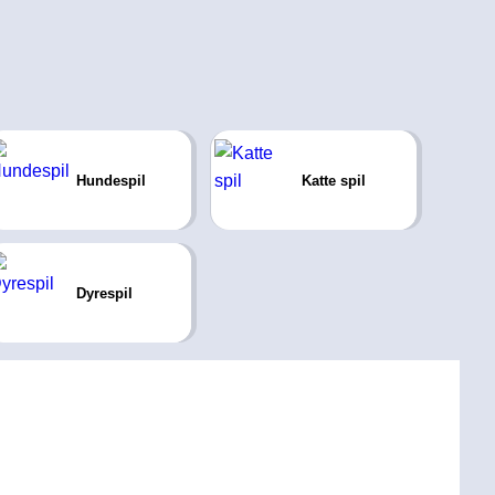
Hundespil
Katte spil
Dyrespil