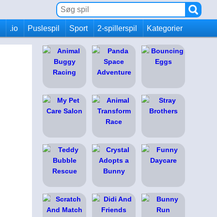
.io
Puslespil
Sport
2-spillerspil
Kategorier