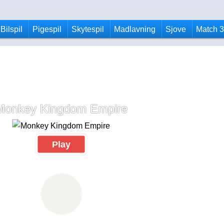
Bilspil
Pigespil
Skytespil
Madlavning
Sjove
Match 3
Monkey Kingdom Empire
Play