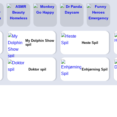
My Dolphin Show
Heste Spil
spil
Doktor spil
Enhjørning Spil