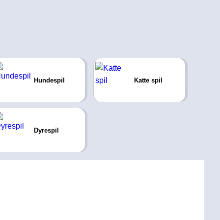
Hundespil
Katte spil
Dyrespil