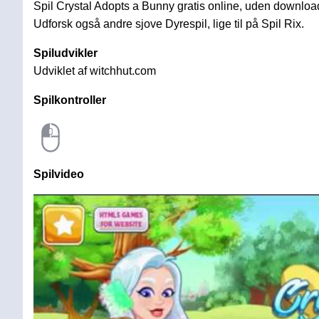
Spil Crystal Adopts a Bunny gratis online, uden downloads
Udforsk også andre sjove Dyrespil, lige til på Spil Rix.
Spiludvikler
Udviklet af witchhut.com
Spilkontroller
Spilvideo