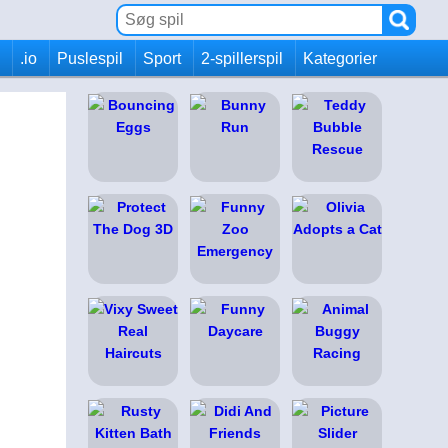
.io
Puslespil
Sport
2-spillerspil
Kategorier