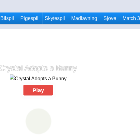
Bilspil
Pigespil
Skytespil
Madlavning
Sjove
Match 3
Crystal Adopts a Bunny
Play