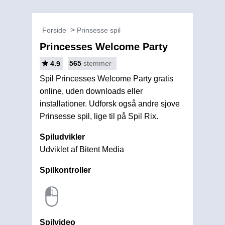
Forside
Prinsesse spil
Princesses Welcome Party
565
stemmer
4.9
Spil Princesses Welcome Party gratis
online, uden downloads eller
installationer. Udforsk også andre sjove
Prinsesse spil, lige til på Spil Rix.
Spiludvikler
Udviklet af Bitent Media
Spilkontroller
Spilvideo