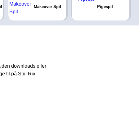
l
Makeover Spil
Pigespil
 uden downloads eller
e til på Spil Rix.