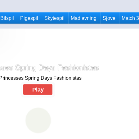
Bilspil
Pigespil
Skytespil
Madlavning
Sjove
Match 3
sses Spring Days Fashionistas
Play