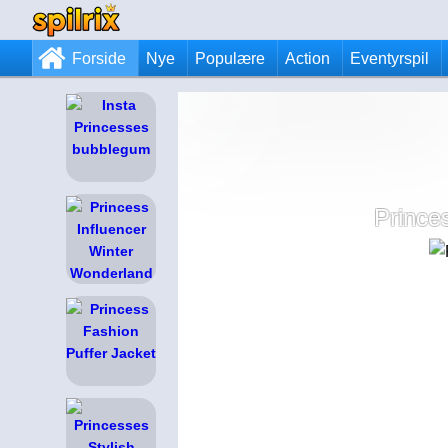
Forside
Nye
Populære
Action
Eventyrspil
Prince