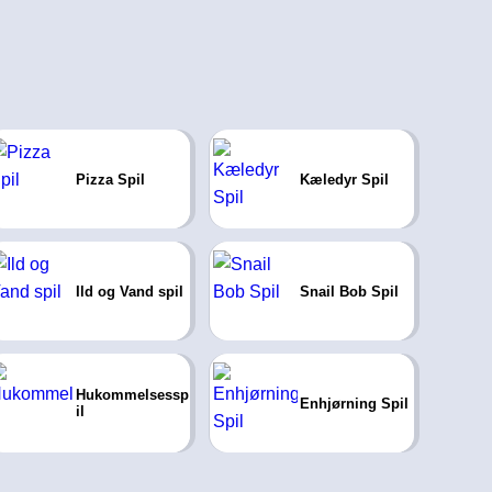
Pizza Spil
Kæledyr Spil
Ild og Vand spil
Snail Bob Spil
Hukommelsessp
Enhjørning Spil
il