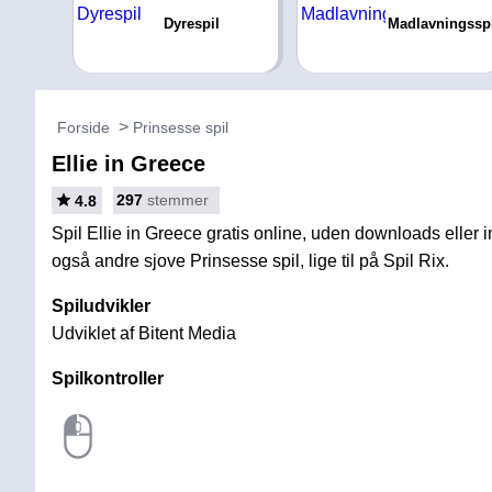
Dyrespil
Madlavningsspi
Forside
Prinsesse spil
Ellie in Greece
297
stemmer
4.8
Spil Ellie in Greece gratis online, uden downloads eller i
også andre sjove Prinsesse spil, lige til på Spil Rix.
Spiludvikler
Udviklet af Bitent Media
Spilkontroller