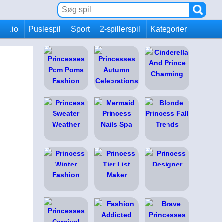
.io
Puslespil
Sport
2-spillerspil
Kategorier