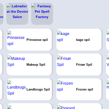
Prinsesse spil
kage spil
Makeup Spil
Frisør Spil
Landbrugs Spil
Frozen spil