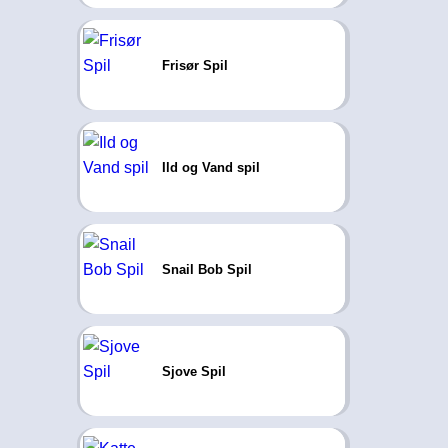
Frisør Spil
Ild og Vand spil
Snail Bob Spil
Sjove Spil