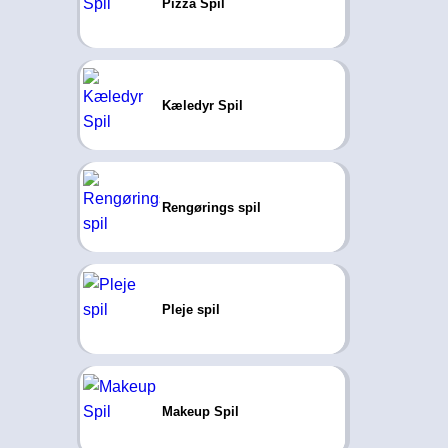
Pizza Spil
Kæledyr Spil
Rengørings spil
Pleje spil
Makeup Spil