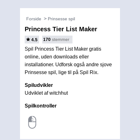
Forside
Prinsesse spil
Princess Tier List Maker
170
stemmer
4.5
Spil Princess Tier List Maker gratis
online, uden downloads eller
installationer. Udforsk også andre sjove
Prinsesse spil, lige til på Spil Rix.
Spiludvikler
Udviklet af witchhut
Spilkontroller