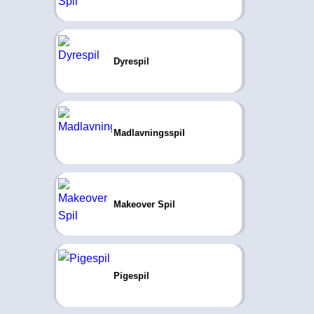
Dyrespil
Madlavningsspil
Makeover Spil
Pigespil