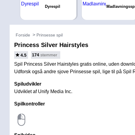
Dyrespil
Madlavningsspi
Forside
Prinsesse spil
Princess Silver Hairstyles
174
stemmer
4.5
Spil Princess Silver Hairstyles gratis online, uden downloa
Udforsk også andre sjove Prinsesse spil, lige til på Spil R
Spiludvikler
Udviklet af Unify Media Inc.
Spilkontroller