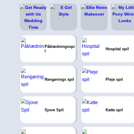
Påklædningsspi
Hospital spil
l
Rengørings spil
Pleje spil
Sjove Spil
Katte spil