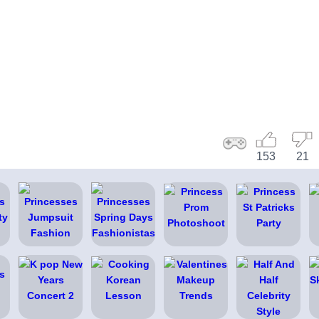
153
21