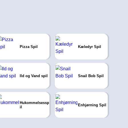
Pizza Spil
Kæledyr Spil
Ild og Vand spil
Snail Bob Spil
Hukommelsessp
Enhjørning Spil
il