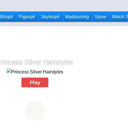
Bilspil
Pigespil
Skytespil
Madlavning
Sjove
Match 3
rincess Silver Hairstyles
Play