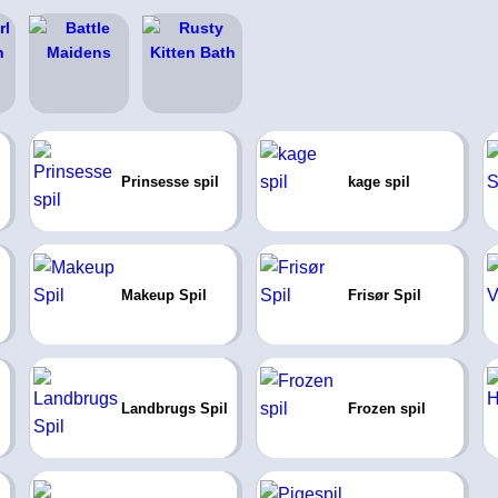
Prinsesse spil
kage spil
Makeup Spil
Frisør Spil
Landbrugs Spil
Frozen spil