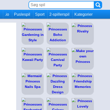
.io
Puslespil
Sport
2-spillerspil
Kategorier