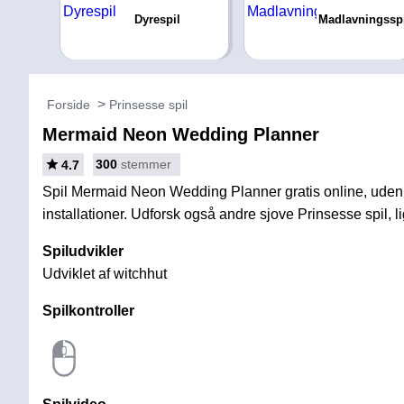
Dyrespil
Madlavningsspi
Forside
Prinsesse spil
Mermaid Neon Wedding Planner
300
stemmer
4.7
Spil Mermaid Neon Wedding Planner gratis online, uden
installationer. Udforsk også andre sjove Prinsesse spil, lig
Spiludvikler
Udviklet af witchhut
Spilkontroller