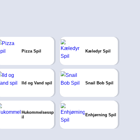
Pizza Spil
Kæledyr Spil
Ild og Vand spil
Snail Bob Spil
Hukommelsessp
Enhjørning Spil
il