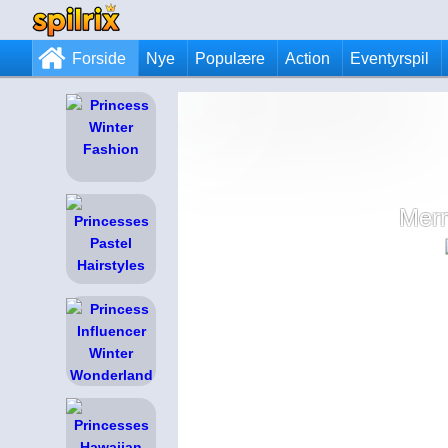
Forside
Nye
Populære
Action
Eventyrspil
Merm