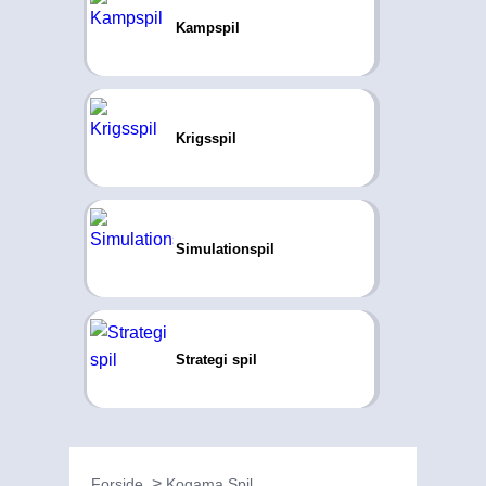
Kampspil
Krigsspil
Simulationspil
Strategi spil
Forside
Kogama Spil