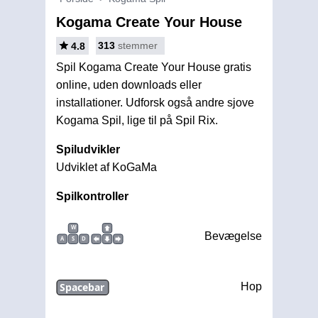
Kogama Create Your House
313
stemmer
4.8
Spil Kogama Create Your House gratis
online, uden downloads eller
installationer. Udforsk også andre sjove
Kogama Spil, lige til på Spil Rix.
Spiludvikler
Udviklet af KoGaMa
Spilkontroller
W
Bevægelse
A
S
D
Spacebar
Hop