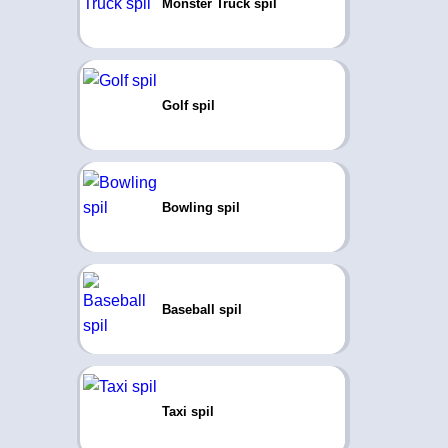
Monster Truck spil
Golf spil
Bowling spil
Baseball spil
Taxi spil