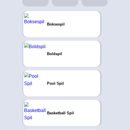
Boksespil
Boldspil
Pool Spil
Basketball Spil