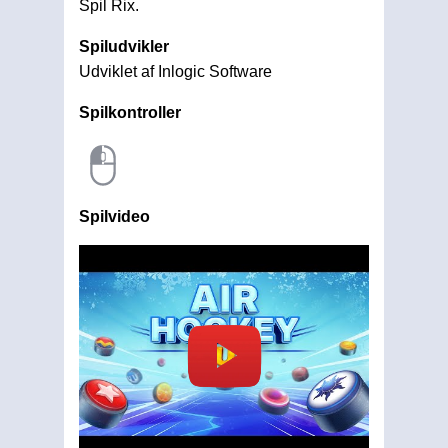
Spil Rix.
Spiludvikler
Udviklet af Inlogic Software
Spilkontroller
Spilvideo