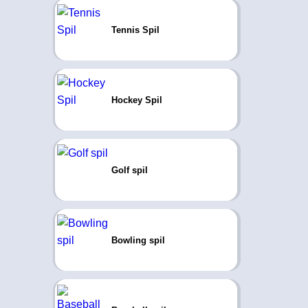
Tennis Spil
Hockey Spil
Golf spil
Bowling spil