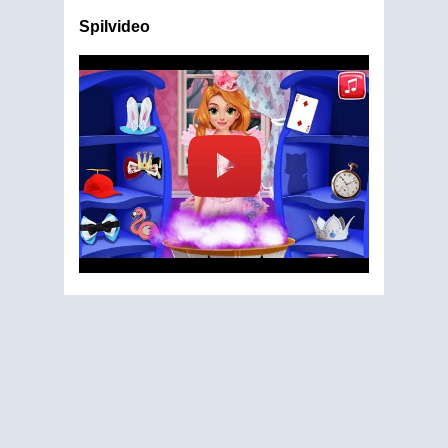
Spilvideo