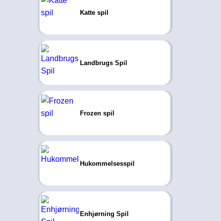
Katte spil
Landbrugs Spil
Frozen spil
Hukommelsesspil
Enhjørning Spil