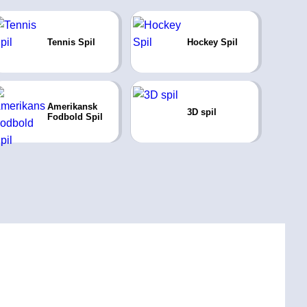
Tennis Spil
Hockey Spil
Amerikansk
3D spil
Fodbold Spil