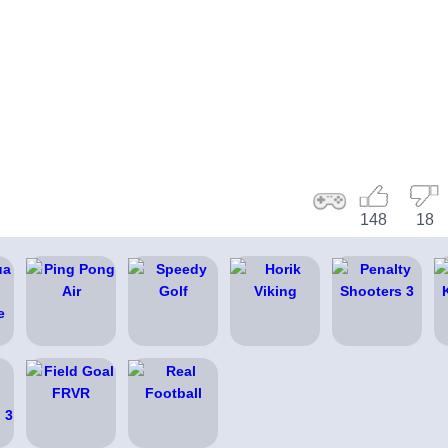
148
18