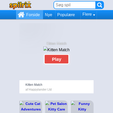
Flere
Forside
Nye
Populære
Kitten Match
Play
Kitten Match
af Happylander Ltd