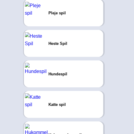
Pleje spil
Heste Spil
Hundespil
Katte spil