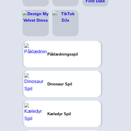
Påklædningsspil
Dinosaur Spil
Kæledyr Spil