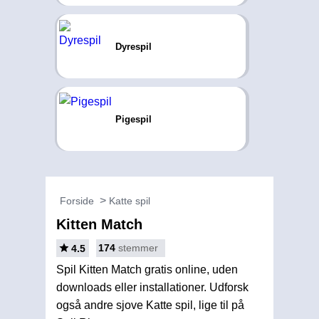
Dyrespil
Pigespil
Forside
Katte spil
Kitten Match
174
stemmer
4.5
Spil Kitten Match gratis online, uden
downloads eller installationer. Udforsk
også andre sjove Katte spil, lige til på