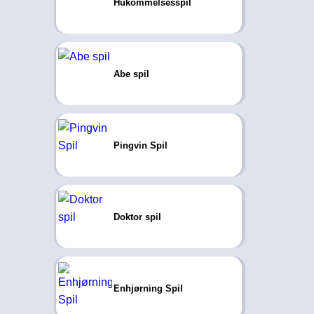
Hukommelsesspil
Abe spil
Pingvin Spil
Doktor spil
Enhjørning Spil