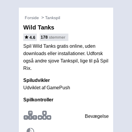
Forside
Tankspil
Wild Tanks
178
stemmer
4.6
Spil Wild Tanks gratis online, uden
downloads eller installationer. Udforsk
også andre sjove Tankspil, lige til på Spil
Rix.
Spiludvikler
Udviklet af GamePush
Spilkontroller
W
Bevægelse
A
S
D