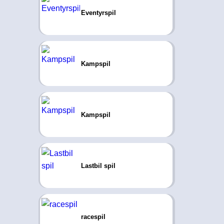
Eventyrspil
Kampspil
Kampspil
Lastbil spil
racespil