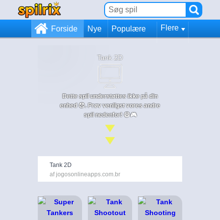
Flere
Forside
Nye
Populære
Tank 2D
Dette spil understøttes ikke på din
enhed 😞. Prøv venligst vores andre
spil nedenfor! 😄🎮
Tank 2D
af jogosonlineapps.com.br