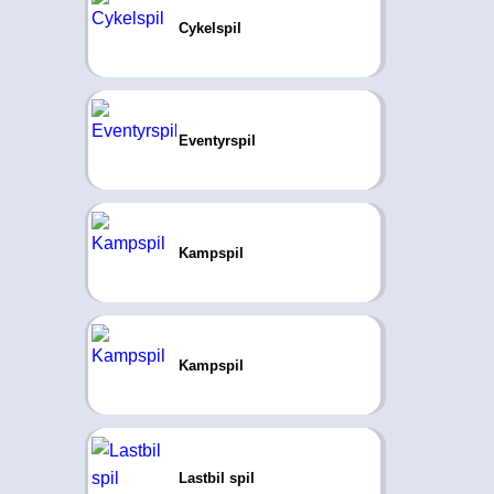
Cykelspil
Eventyrspil
Kampspil
Kampspil
Lastbil spil