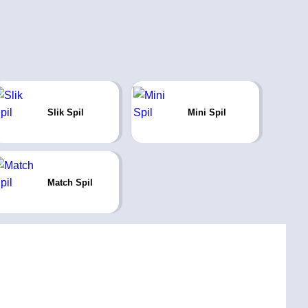
Slik Spil
Mini Spil
Match Spil