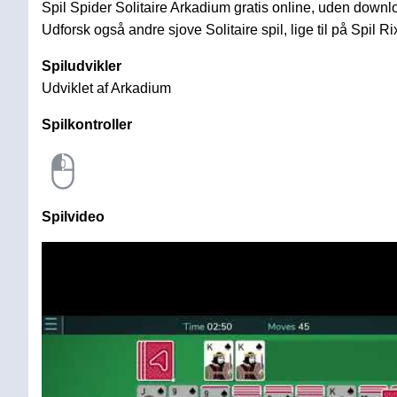
Spil Spider Solitaire Arkadium gratis online, uden downloa
Udforsk også andre sjove Solitaire spil, lige til på Spil Ri
Spiludvikler
Udviklet af Arkadium
Spilkontroller
Spilvideo