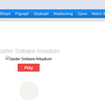
Bilspil
Pigespil
Skytespil
Madlavning
Sjove
Match 3
pider Solitaire Arkadium
Play