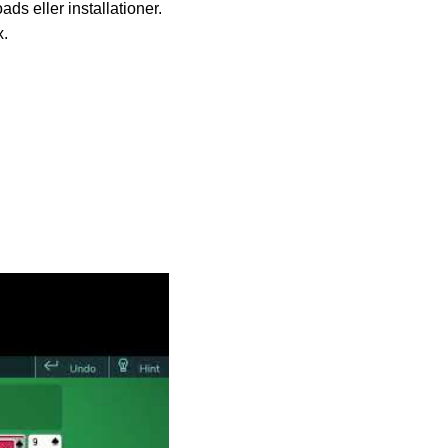
ds eller installationer.
x.