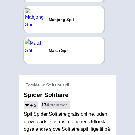
Mahjong Spil
Match Spil
Forside
Solitaire spil
Spider Solitaire
174
stemmer
4.5
Spil Spider Solitaire gratis online, uden
downloads eller installationer. Udforsk
også andre sjove Solitaire spil, lige til på