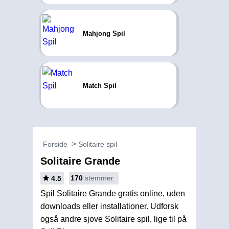
Mahjong Spil
Match Spil
Forside
Solitaire spil
Solitaire Grande
170
stemmer
4.5
Spil Solitaire Grande gratis online, uden
downloads eller installationer. Udforsk
også andre sjove Solitaire spil, lige til på