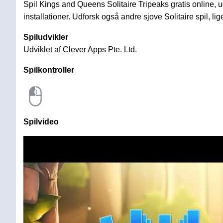
Spil Kings and Queens Solitaire Tripeaks gratis online, 
installationer. Udforsk også andre sjove Solitaire spil, lige
Spiludvikler
Udviklet af Clever Apps Pte. Ltd.
Spilkontroller
Spilvideo