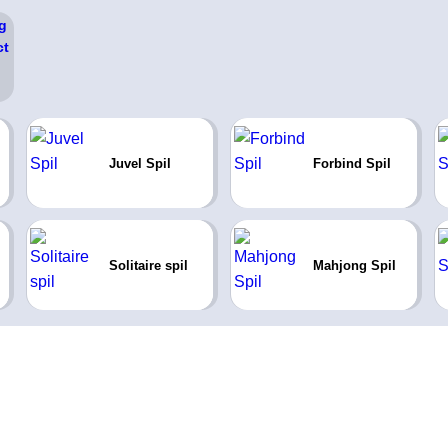
Juvel Spil
Forbind Spil
Solitaire spil
Mahjong Spil