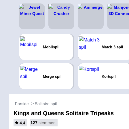
Mobilspil
Match 3 spil
Merge spil
Kortspil
Forside
Solitaire spil
Kings and Queens Solitaire Tripeaks
127
stemmer
4.4