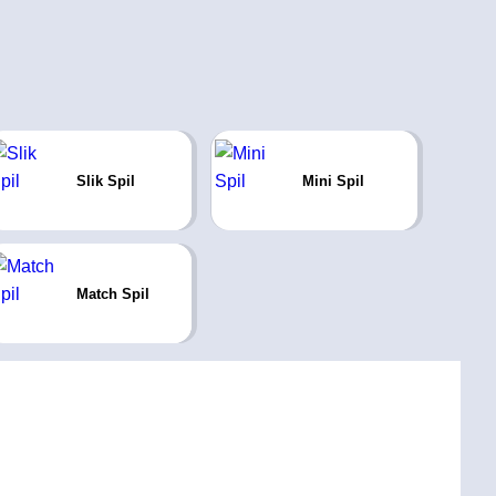
Slik Spil
Mini Spil
Match Spil