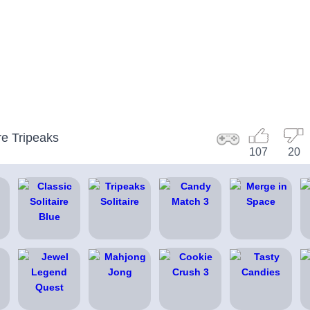
re Tripeaks
107
20