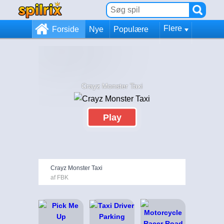
Flere
Forside
Nye
Populære
Crayz Monster Taxi
Play
Crayz Monster Taxi
af FBK