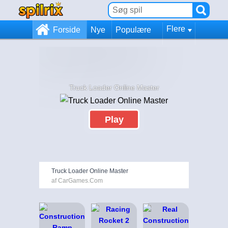
Flere
Forside
Nye
Populære
Truck Loader Online Master
Play
Truck Loader Online Master
af CarGames.Com