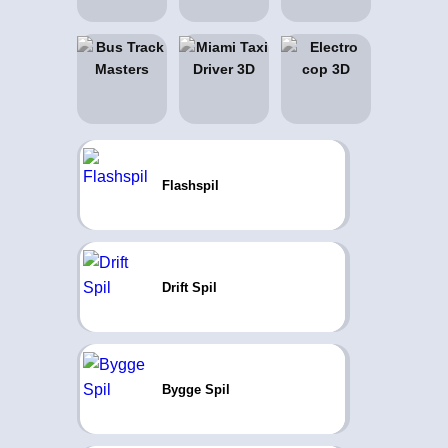
Flashspil
Drift Spil
Bygge Spil