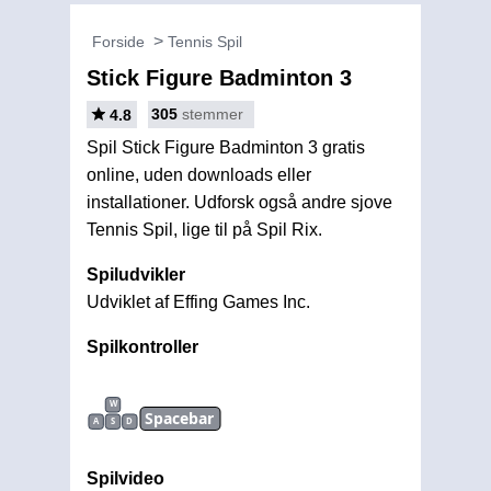
Forside
Tennis Spil
Stick Figure Badminton 3
305
stemmer
4.8
Spil Stick Figure Badminton 3 gratis
online, uden downloads eller
installationer. Udforsk også andre sjove
Tennis Spil, lige til på Spil Rix.
Spiludvikler
Udviklet af Effing Games Inc.
Spilkontroller
W
Spacebar
A
S
D
Spilvideo