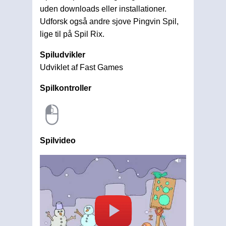
uden downloads eller installationer.
Udforsk også andre sjove Pingvin Spil,
lige til på Spil Rix.
Spiludvikler
Udviklet af Fast Games
Spilkontroller
Spilvideo