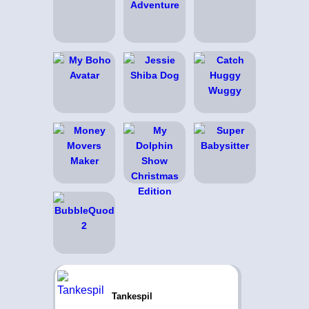
Tankespil