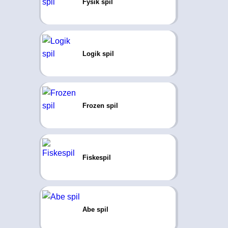
Fysik spil
Logik spil
Frozen spil
Fiskespil
Abe spil