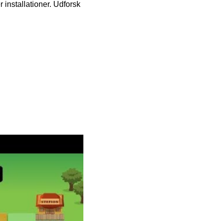
 installationer. Udforsk