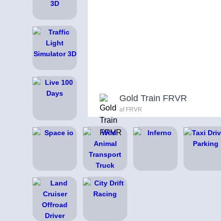
Gold Train FRVR
af FRVR