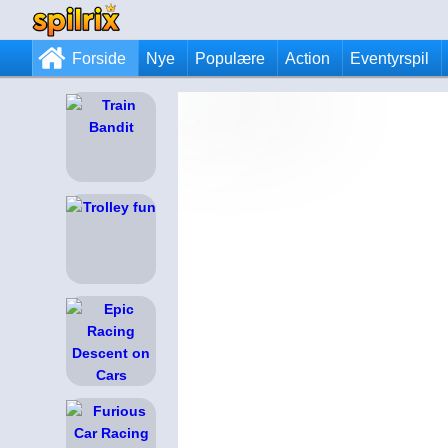
Forside
Nye
Populære
Action
Eventyrspil