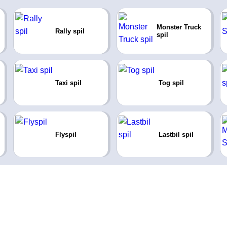
Monster Truck
Rally spil
spil
Taxi spil
Tog spil
Flyspil
Lastbil spil