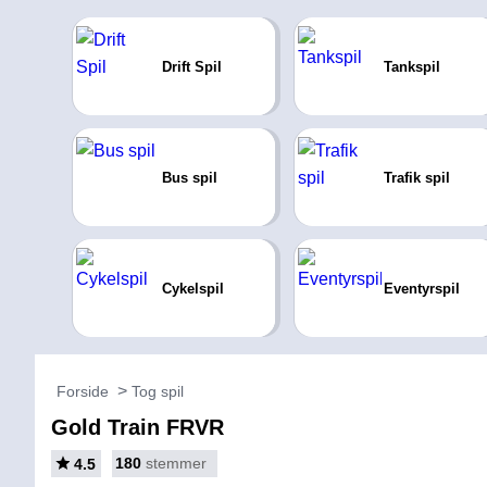
Drift Spil
Tankspil
Bus spil
Trafik spil
Cykelspil
Eventyrspil
Forside
Tog spil
Gold Train FRVR
180
stemmer
4.5