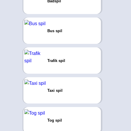
Bådspil
Bus spil
Trafik spil
Taxi spil
Tog spil