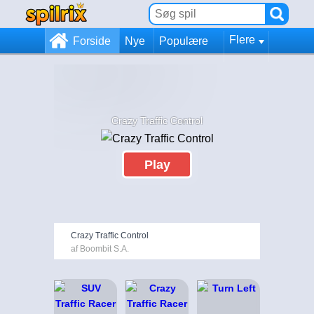
Flere
Forside
Nye
Populære
Crazy Traffic Control
Play
Crazy Traffic Control
af Boombit S.A.