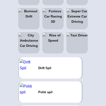
Drift Spil
Politi spil