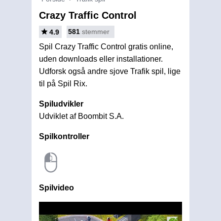
Crazy Traffic Control
581
stemmer
4.9
Spil Crazy Traffic Control gratis online,
uden downloads eller installationer.
Udforsk også andre sjove Trafik spil, lige
til på Spil Rix.
Spiludvikler
Udviklet af Boombit S.A.
Spilkontroller
Spilvideo