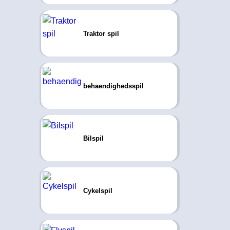
Traktor spil
behaendighedsspil
Bilspil
Cykelspil