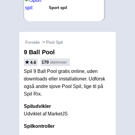
Sport spil
Forside
Pool Spil
9 Ball Pool
170
stemmer
4.6
Spil 9 Ball Pool gratis online, uden
downloads eller installationer. Udforsk
også andre sjove Pool Spil, lige til på
Spil Rix.
Spiludvikler
Udviklet af MarketJS
Spilkontroller