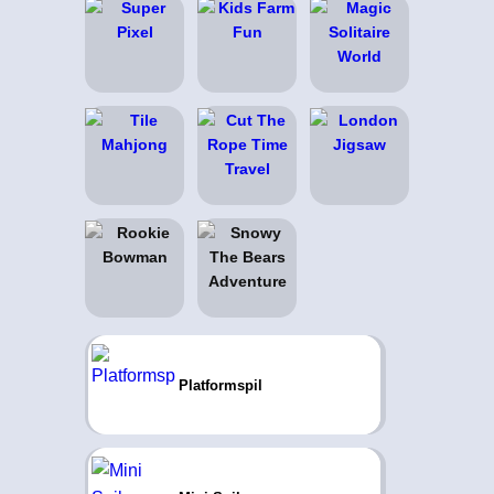
Platformspil