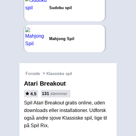
Sudoku spil
Mahjong Spil
Forside
Klassiske spil
Atari Breakout
131
stemmer
4.5
Spil Atari Breakout gratis online, uden
downloads eller installationer. Udforsk
også andre sjove Klassiske spil, lige til
på Spil Rix.